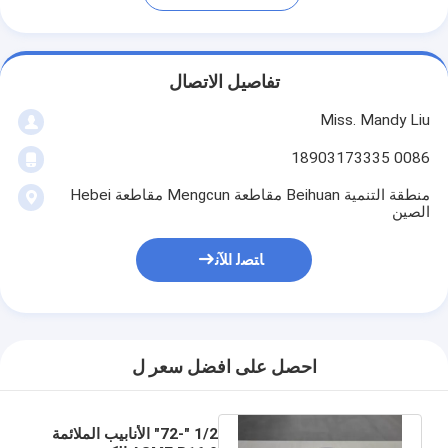
تفاصيل الاتصال
Miss. Mandy Liu
0086 18903173335
منطقة التنمية Beihuan مقاطعة Mengcun مقاطعة Hebei
الصين
ﺎﺘﺼﻟ ﺍﻶﻧ
احصل على افضل سعر ل
1/2 "-72" الأنابيب الملائمة