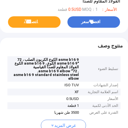
الفولاذ المقاوم للصدأ
الأسعار：0.5USD
MOQ：1 قطعة
افضل سعر
ﺎﺘﺼﻟ ﺍﻶﻧ
منتوج وصف
asme b16 9 الكوع الكربون الصلب ، 72
"asme b16 9 الكوع ، asme b16 9 الكوع
الفولاذ المقاوم للصدأ القياسية
تسليط الضوء
,
,
72" asme b16 9 elbow
asme b16 9 standard stainless steel
elbow
إصدار الشهادات
ISO TUV
اسم العلامة التجارية
XF
الأسعار
0.5USD
الحد الأدنى لكمية
1 قطعة
القدرة على العرض
3500 طن شهريا
عرض المزيد