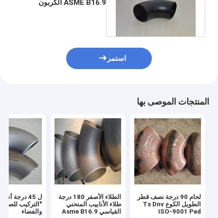
ASME B16.9 الكربون
الصلب الفولاذ المقاوم
للصدأ
استمر
المنتجات الموصى بها
لحام 90 درجة نصف قطر
الطلاء الأصفر 180 درجة
الطويل الكوع Ts Dnv
طلاء الأنابيب المنحني
"التركيب للصناعة
ISO-9001 Ped
القياسي Asme B16.9
والفضاء