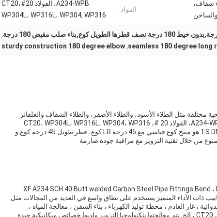
ء شفاف،
A234-WPB، الفولاذ 20#،CT20
المواد:
والساخن
WP304L، WP316L، WP304, WP316
,
sturdy construction 180 degree elbow
,
seamless 180 degree long 
جة سطحية مختلفة مثل الطلاء الأسود، والطلاء الأصفر، والطلاء الشفاف والغلفانز
البارد والساخن.وهي مصنوعة من مواد عالية الجودة مثل A234-WPB، الفولاذ 20 #، CT20، WP304L، WP316L، WP304، WP316
ويمكن أن تلبي متطلبات TS DNV ISO-9001 PED. ASME B16.9 هو منتج كوع قياسي مع 45 درجة LR كوع، قطر طويل 45 درجة كوع و
XF A234 SCH 40 Butt welded Carbon Steel Pipe Fittings Bend ،
 منتجات اتصال الأنابيب ذات الأداء المتميز.يستخدم على نطاق واسع في العديد من المجالات مثل
ئية ، غاز العادم ، محطة توليد الكهرباء ، بناء السفن ، معالجة المياه ،