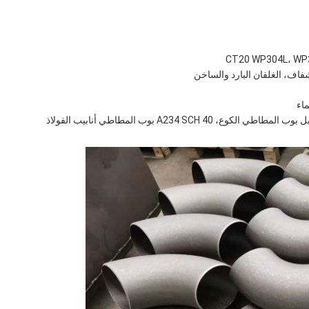
شفاف، الغلفان البارد والساخن
ماء
الكلمة الرئيسية: 45 درجة LR الكوع، 1.5D نصف قطر الطويل بوب المطاطي الكوع، A234 SCH 40 بوب المطاطي أنابيب الفولاذ