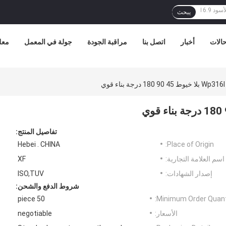
يبحث
الات
أخبار
اتصل بنا
مراقبة الجودة
جولة في المعمل
معل
تفاصيل المنتج:
Hebei . CHINA
Place of Origin:
اسم العلامة التجارية:
XF
إصدار الشهادات:
ISO,TUV
شروط الدفع والشحن:
50 piece
Minimum Order Quanti
الأسعار:
negotiable