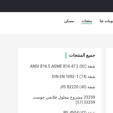
ومات عنا
منتجات
مسكن
جميع المنتجات
شفة ANSI B16.5 ASME B16.47.2
(82)
شفة DIN EN 1092-1
(74)
شفة JIS B2220
(40)
33259 مشروع محلول فلانجي جوست
(57)
33259
شفة BS 4504
(42)