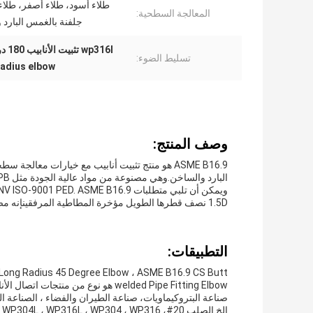
طلاء أسود، طلاء أصفر، طلا
المعالجة السطحية:
جلفنة بالغمس البارد 
wp316l تثبيت الأنابيب 180 درجة,بدون خيط 180 درجة نصف قطرها الطويل كوع,بناء صلب مقبض 180 درجة
تسليط الضوء:
radius elbow
وصف المنتج:
ASME B16.9 هو منتج تثبيت أنابيب مع خيارات معال
1.5D نصف قطرها الطويل مؤخرة المطاطية المرفقينإنه مصنوع من خلال تقنية التزوير مع مراقبة جودة صارمة
التطبيقات:
 Long Radius 45 Degree Elbow ، ASME B16.9 CS Butt
welded Pipe Fitting Elbow هو نوع من
صناعة البتروكيماويات، صناعة الطيران والفضاء ، الصناعة الدوا
الخ.الصلب 20#، CT20 ، WP304L ، WP316L ، WP304 ، WP316 ، الخ. يتم معالجتها بتكنولوجيا التزوير ولديها خصائص ميكانيكية جيدة.