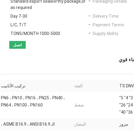
Standard export seaworthy package,or
Packaging Details:
as required
7-30 Day
Delivery Time:
L/C, T/T
Payment Terms:
1000-5000 TONS/MONTH
Supply Ability:
اتصل
TS DNV
الفئة:
تركيب الأنابيب
PN6 ، PN10 ، PN16 ، PN25 ، PN40 ،
3/ 4" 1" 11/ 4" 11/ 2" 2" 21/ 2" 3" 4" 5"
6" 8" 10" 12" 14" 16" 18" 20" 24" 26"
ضغط:
PN64 ، PN100 ، PN160
مزور
المعيار:
الـ ASME B16.9 ، ANSI B16.9 ،