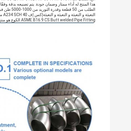
الطلب من 50
ASME B16.9 CS Butt welded Pipe Fitting الكوع هو منتج اتصال أنابيب موثوق به مع أداء ممتاز وضمان الجودة.