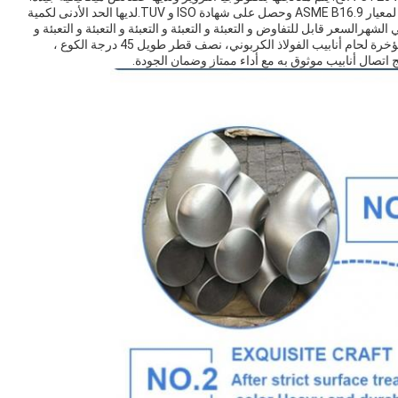
هذا المنتج له أداء ممتاز وضمان جودة. يتم تصنيعه بدقة وفقًا لمعيار ASME B16.9 وحصل على شهادة ISO و TUV.لديها الحد الأدنى لكمية
 قطعة وقدرة التوريد من 1000-5000 طن في الشهرالسعر قابل للتفاوض و التعبئة و التعبئة و التعبئة و التعبئة و التعبئة و
التعبئة و التعبئة و التعبئة و التعبئةإكس إف A234 SCH 40 مؤخرة لحام أنابيب الفولاذ الكربوني، نصف قطر طويل 45 درجة الكوع ،