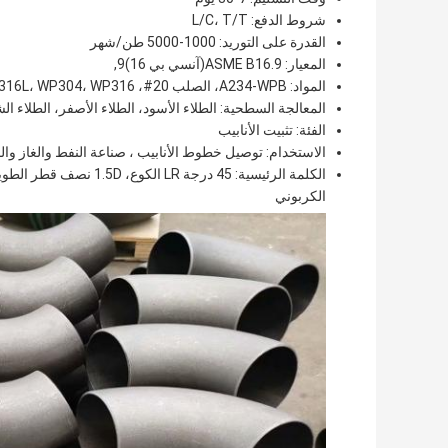
شروط الدفع: L/C، T/T
القدرة على التوريد: 1000-5000 طن/شهر
المعيار: ASME B16.9(آنسي بي 16)9,
المواد: A234-WPB، الصلب 20#، CT20 WP304L، WP316L، WP304، WP316
المعالجة السطحية: الطلاء الأسود، الطلاء الأصفر، الطلاء ال
الفئة: تثبيت الأنابيب
الاستخدام: توصيل خطوط الأنابيب ، صناعة النفط والغاز وال
الكربوني