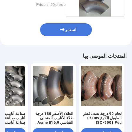
والفضاء
Price： 50 piece
استمر
المنتجات الموصى بها
لحام 90 درجة نصف قطر
الطلاء الأصفر 180 درجة
صناعة أنابيب صن
الطويل الكوع Ts Dnv
طلاء الأنابيب المنحني
أنابيب صناعة أنا
ISO-9001 Ped
القياسي Asme B16.9
صناعة أنابيب صن
المواصفات
Ansi B16.9
أنابيب صناعة أنا
صناعة أنابيب صن