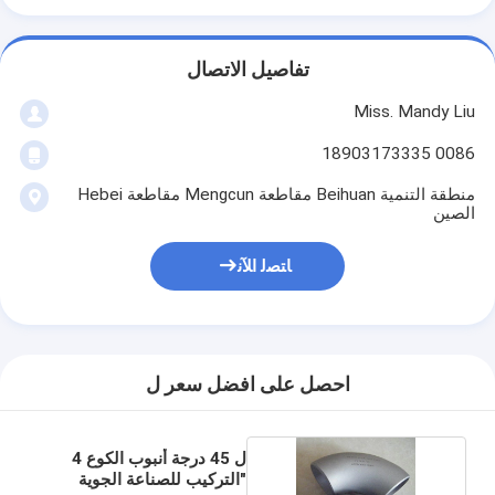
تفاصيل الاتصال
Miss. Mandy Liu
0086 18903173335
منطقة التنمية Beihuan مقاطعة Mengcun مقاطعة Hebei
الصين
ﺎﺘﺼﻟ ﺍﻶﻧ
احصل على افضل سعر ل
ل 45 درجة أنبوب الكوع 4
"التركيب للصناعة الجوية