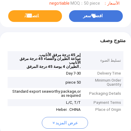
الأسعار：negotiable
MOQ：50 piece
افضل سعر
ﺎﺘﺼﻟ ﺍﻶﻧ
منتوج وصف
,
إير 45 درجة مرفق الأنابيب
صناعة الطيران والفضاء 45 درجة مرفق
تسليط الضوء
الأنابيب
,
الطيران 4 بوصة 45 درجة المرفق
7-30 Day
Delivery Time
Minimum Order
50 piece
Quantity
Standard export seaworthy package,or
Packaging Details
as required
L/C, T/T
Payment Terms
Hebei . CHINA
Place of Origin
عرض المزيد