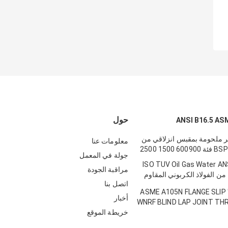
حول
 ملحومة بمقبس انزلاقي من
معلومات عنا
جولة في المعمل
36 "ISO TUV Oil Gas Water A
مراقبة الجودة
 شفة من الفولاذ الكربوني المقاوم
اتصل بنا
1/2 "إلى 76" ASME A105N FLANGE SLIP
أخبار
WNRF BLIND LAP JOINT THREA
خريطة الموقع