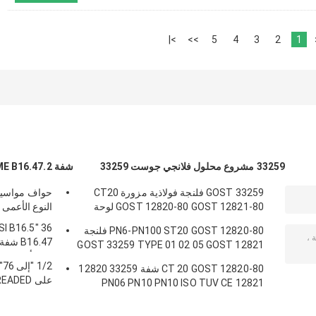
>|
>>
5
4
3
2
1
33259 مشروع محلول فلانجي جوست 33259
شفة ANSI B16.5 ASME B16.47.2
GOST 33259 فلنجة فولاذية مزورة CT20
حواف مواسير
GOST 12820-80 GOST 12821-80 لوحة
النوع الأعمى BSP فئة 600900 1500 2500
رقبة ملحومة
NSI B16.5
PN6-PN100 ST20 GOST 12820-80 فلنجة
B16.47
GOST 33259 TYPE 01 02 05 GOST 12821
للصدأ
CS CT20 ؛ 16MN ؛ SS 304 / 304L ، 316 /
СT 20 GOST 12820-80 شفة 33259 12820
316L
على DED
12821 PN06 PN10 PN10 ISO TUV CE
SWRF