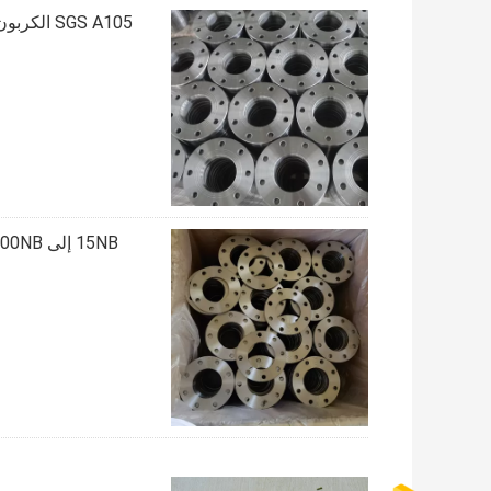
15NB إلى 1200NB شفة JIS B2220 SOP BL SOH الكربون الصلب SS400 الأصفر