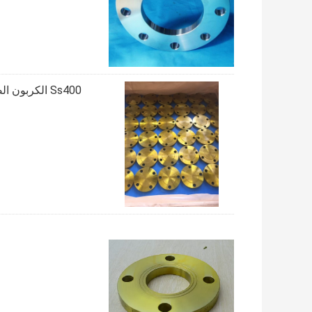
Ss400 الكربون الصلب لحام الرقبة شفة Jis B2220 للنفط / الغاز / المياه / الصناعية