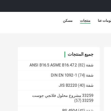
ومات عنا
منتجات
مسكن
جميع المنتجات
شفة ANSI B16.5 ASME B16.47.2
(82)
شفة DIN EN 1092-1
(74)
شفة JIS B2220
(40)
33259 مشروع محلول فلانجي جوست
(57)
33259
شفة BS 4504
(42)