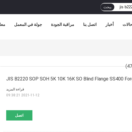
يبحث
الات
أخبار
اتصل بنا
مراقبة الجودة
جولة في المعمل
معل
JIS B2220 SOP SOH 5K 10K 16K SO Blind Flange SS400 For
قراءة المزيد
2021-11-12 09:38:21
اتصل