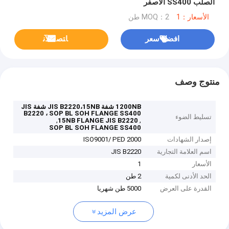
الصلب SS400 الأصفر
الأسعار：1
MOQ：2 طن
افضل سعر
ﺎﺘﺼﻟ ﺍﻶﻧ
منتوج وصف
1200NB شفة JIS B2220،15NB شفة JIS
B2220 ، SOP BL SOH FLANGE SS400
تسليط الضوء
,
,
15NB FLANGE JIS B2220
SOP BL SOH FLANGE SS400
إصدار الشهادات
ISO9001/ PED 2000
اسم العلامة التجارية
JIS B2220
الأسعار
1
الحد الأدنى لكمية
2 طن
القدرة على العرض
5000 طن شهريا
عرض المزيد