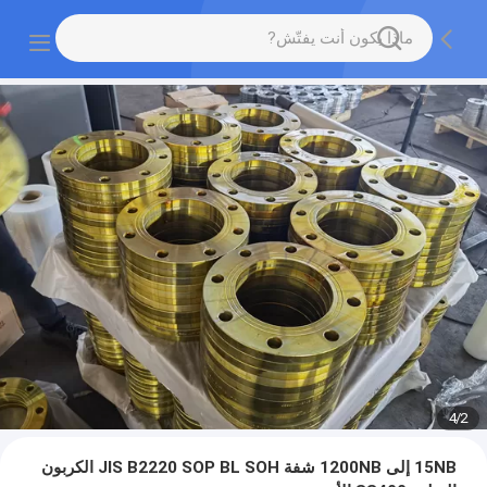
4
/
2
15NB إلى 1200NB شفة JIS B2220 SOP BL SOH الكربون