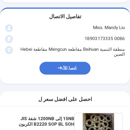
تفاصيل الاتصال
Miss. Mandy Liu
0086 18903173335
منطقة التنمية Beihuan مقاطعة Mengcun مقاطعة Hebei
الصين
ﺎﺘﺼﻟ ﺍﻶﻧ
احصل على افضل سعر ل
15NB إلى 1200NB شفة JIS
B2220 SOP BL SOH الكربون
الصلب SS400 الأصفر