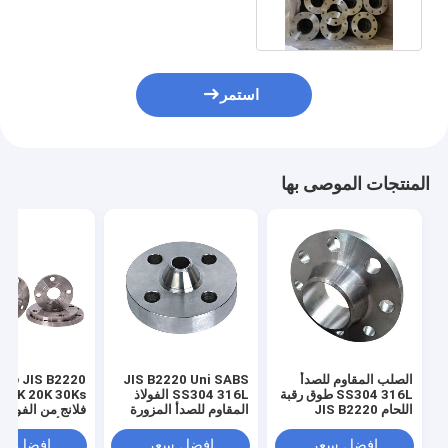
استمر
المنتجات الموصى بها
الصلب المقاوم للصدأ
JIS B2220 Uni SABS
SS304 316L طوق رقبة
SS304 316L الفولاذ
 16K 20K 30Ks
اللحام JIS B2220
المقاوم للصدأ المزورة
فلانج من الفولاذ 
ASME En1092
على الشريط
للصدأ
افضل سعر
افضل سعر
افضل سع