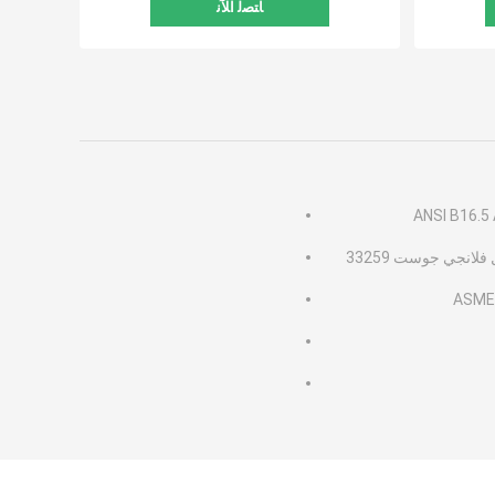
ﺎﺘﺼﻟ ﺍﻶﻧ