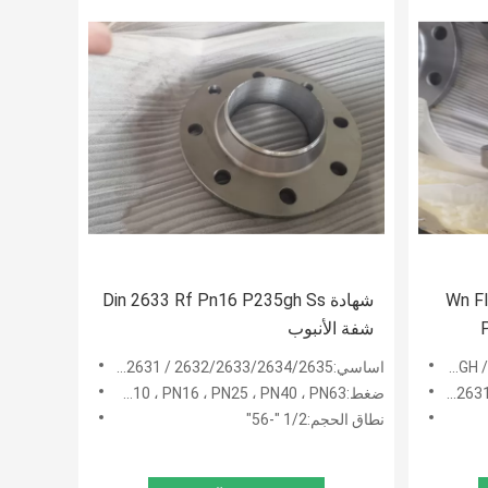
Wn Fl
شهادة Din 2633 Rf Pn16 P235gh Ss
شفة الأنبوب
اساسي:DIN2631 / 2632/2633/2634/2635
ضغط:PN6 ، PN10 ، PN16 ، PN25 ، PN40 ، PN63
نطاق الحجم:1/2 "-56"