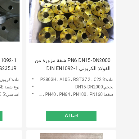
PN6 DN15-DN2000 شفة مزورة من
الفولاذ الكربوني DIN EN1092-1
 S235JR
PN16 زيت مقاوم للصدأ
مادة:S235JRG2 ، P235GH ، P245GH ، P250GH ، P265GH ، P280GH ، A105 ، RST37.2 ، C22.8
مادة:كربون ستيل GH، SS304 / L، SS316 / L
بحجم:DN15-DN2000
نوع شفة:WN FLANGE ، SO FLANGE ، شفة عمياء ، SW FLANGE ، شفة صفيحة ، LAP JOINT FLANGE
ضغط:PN6 ، PN10 ، PN16 ، PN25 ، PN40 ، PN64 ، PN100 ، PN160
اساسي:ANSI B16.5 و ANSI B16.47A و ANSI B16.47B و AWWA CLASS D و DIN و EN1092-1
ﺎﺘﺼﻟ ﺍﻶﻧ