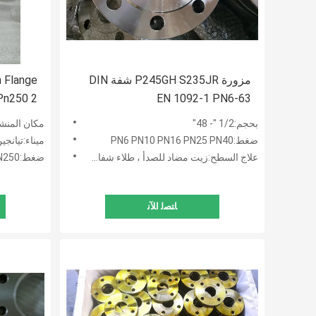
مزورة P245GH S235JR شفة DIN
n Flange
EN 1092-1 PN6-63
 - Pn250 2
بحجم:1/2 "- 48"
مكان المنشأ
ضغط:PN6 PN10 PN16 PN25 PN40
ميناء:تيانجي
علاج السطح:زيت مضاد للصدأ ، طلاء شفاف / أصفر / أسود مضاد للصدأ ، زنك ، مجلفن بالغمس الساخن
ضغط:PN6-PN250
ﺎﺘﺼﻟ ﺍﻶﻧ