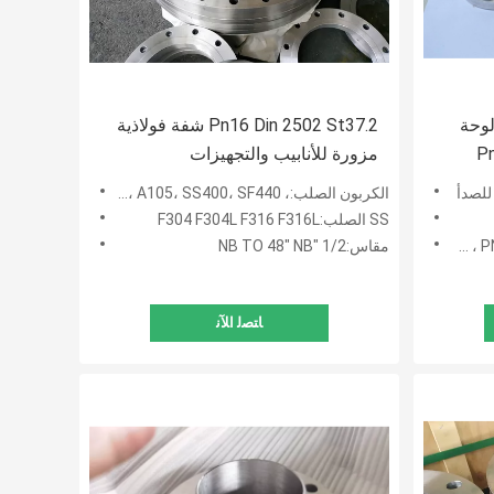
ب لوحة
Pn16 Din 2502 St37.2 شفة فولاذية
Pn10 
مزورة للأنابيب والتجهيزات
للصدأ
الكربون الصلب:، S235JRG2، P245GH، P250GH، A105، SS400، SF440
SS الصلب:F304 F304L F316 F316L
مقاس:1/2 "NB TO 48" NB
ﺎﺘﺼﻟ ﺍﻶﻧ