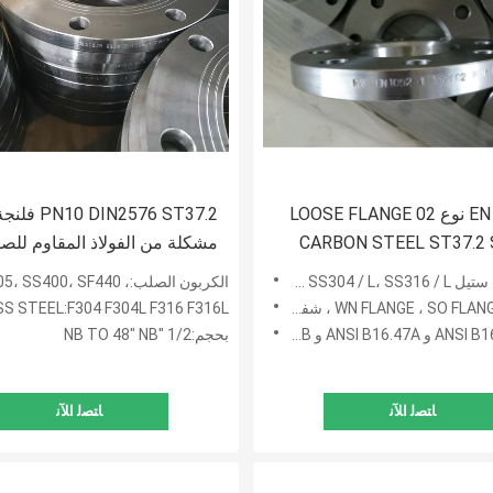
EN 1092-1 نوع 02 LOOSE FLANGE
PN10 DIN2576 ST37.2 فل
CARBON STEEL ST37.2
مشكلة من الفولاذ المقاوم للصد
للأنابيب
ST37.2، CS S235JR، P245
الكربون الصلب:، S235JRG2، P245GH، P250GH، A105، SS400، SF440
SS STEEL:F304 F304L F316 F316L
بحجم:1/2 "NB TO 48" NB
ﺎﺘﺼﻟ ﺍﻶﻧ
ﺎﺘﺼﻟ ﺍﻶﻧ