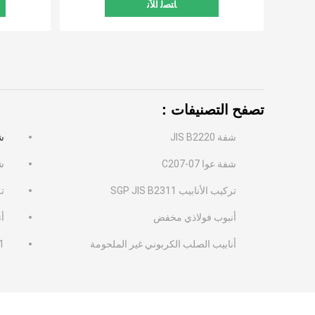
ﺎﺘﺼﻟ ﺍﻶﻧ
تصفح التصنيفات：
شفة JIS B2220
شفة 
شفة عوا C207-07
شفة
تركيب الأنابيب SGP JIS B2311
تر
أنبوب فولاذي مخفض
أ
أنابيب الصلب الكربوني غير الملحومة
1