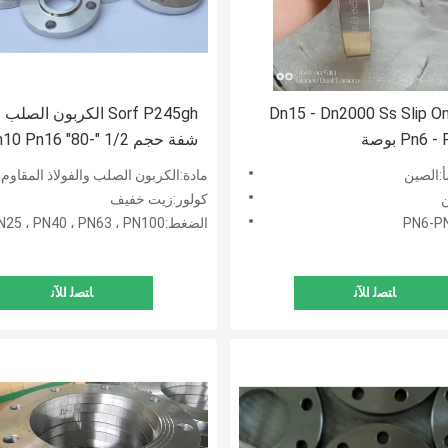
Dn15 - Dn2000 Ss Slip O
Sorf P245gh الكربون الصل
Pn6 بوصة
شفة حجم 1/2 "-80" Pn16
Pn25 Pn63 Pn100
:الصين
مادة:الكربون الصلب والفولاذ المقاوم 
ن
كولور:زيت خفيف
الضغط:PN2.5 ، PN06 ، PN10 ، PN16 ، PN25 ، PN40 ، PN63 ، PN100 ،
ﺎﺘﺼﻟ ﺍﻶﻧ
ﺎﺘﺼﻟ ﺍﻶﻧ