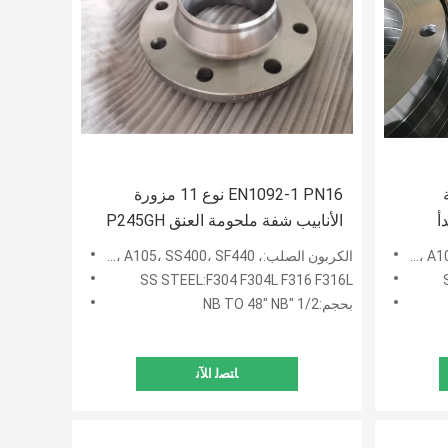
نجة
EN1092-1 PN16 نوع 11 مزورة
أ
الأنابيب شفة ملحومة العنق P245GH
الكربون الصلب:، S235JRG2، P245GH، P250GH، A105، SS400، SF440
SS STEEL:F304 F304L F316 F316L
بحجم:1/2 "NB TO 48" NB
ﺎﺘﺼﻟ ﺍﻶﻧ