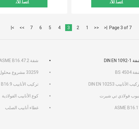
ﺎﺘﺼﻟ ﺍﻶﻧ
ﺎﺘﺼﻟ ﺍﻶﻧ
>|
>>
7
6
5
4
3
2
1
<<
|<
Page 3 of 7
DIN EN 1092-1
شفة ANSI B16.5 ASME B16.47.2
 BS 4504
33259 مشروع محلول فلانجي جوست 33259
كيب الأنابيب DIN EN 10253
تركيب الأنابيب ASME B16.9
نبوب فولاذي تي شيرت
كوع الأنابيب الفولاذية
ASME B16.1
غطاء أنابيب الصلب