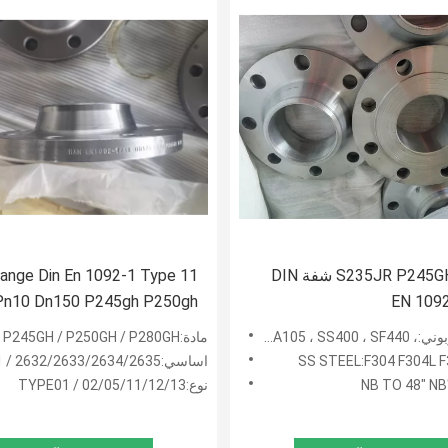
مزورة S235JR P245GH شفة DIN
ange Din En 1092-1 Type 11
Pn10 Dn150 P245gh P250gh
EN 109
S235jr So
S235JRG2 ، P245GH ، P250G
مادة:P235GH / P245GH / P250GH / P280GH
SS STEEL:F304 F304L F
اساسي:DIN2631 / 2632/2633/2634/2635
نوع:TYPE01 / 02/05/11/12/13