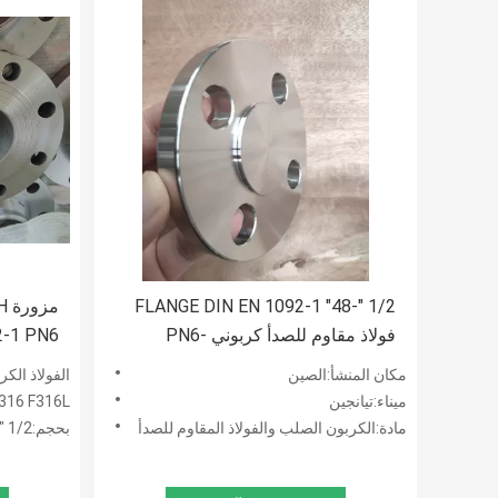
1/2 "-48" FLANGE DIN EN 1092-1
فولاذ مقاوم للصدأ كربوني PN6-
2-1 PN6
PN250
مكان المنشأ:الصين
الفولاذ الكربوني:، H ، A105 ، SS400 ، SF440
ميناء:تيانجين
316 F316L
مادة:الكربون الصلب والفولاذ المقاوم للصدأ
بحجم:1/2 "NB TO 48" NB