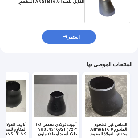
القابل للصدأ ANSI B16.9 المخفض
Con Ecc Blcak زيت مضاد للصدأ
استمر
المنتجات الموصى بها
التماس غير الملحوم
أنبوب فولاذي مخفض 1/2
أنابيب الفولاذ ال
الملحوم Asme B16.9
"-72" Ss 304316321
المق
مخفض الفولاذ المقاوم
طلاء أسود أو طلاء ملون
er ANSI B16.9