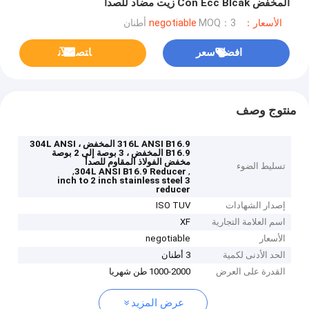
المخفض Con Ecc Blcak زيت مضاد للصدأ
الأسعار：negotiable
MOQ：3 أطنان
افضل سعر
ﺎﺘﺼﻟ ﺍﻶﻧ
منتوج وصف
316L ANSI B16.9 المخفض ، 304L ANSI
B16.9 المخفض ، 3 بوصة إلى 2 بوصة
مخفض الفولاذ المقاوم للصدأ
تسليط الضوء
,
,
304L ANSI B16.9 Reducer
3 inch to 2 inch stainless steel
reducer
إصدار الشهادات
ISO TUV
اسم العلامة التجارية
XF
الأسعار
negotiable
الحد الأدنى لكمية
3 أطنان
القدرة على العرض
1000-2000 طن شهريا
عرض المزيد