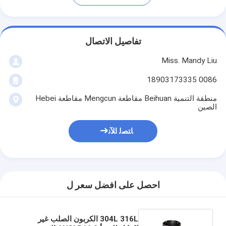
تفاصيل الاتصال
Miss. Mandy Liu
0086 18903173335
منطقة التنمية Beihuan مقاطعة Mengcun مقاطعة Hebei
الصين
ﺎﺘﺼﻟ ﺍﻶﻧ
احصل على افضل سعر ل
304L 316L الكربون الصلب غير