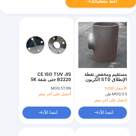
أعط متطلباتك
مستقيم ومخفض نقطة
CE ISO TUV JIS
الإنطلاق STD الكربون
B2220 حتى شفة 5K
الصلب Buttweld
10K الكربون الفولاذ
الأسعار:
1USD
5TON
MOQ:
تركيبات 1/2 بوصة
المقاوم للصدأ اللوحة
0.5 طن
MOQ:
أحصل على آخر سعر
Gavalnized
أحصل على آخر سعر
ﺎﺘﺼﻟ ﺍﻶﻧ
ﺎﺘﺼﻟ ﺍﻶﻧ