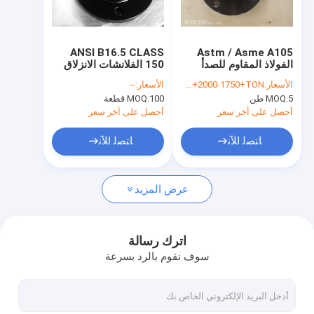
جولة في المعمل
مراقبة الجودة
ANSI B16.5 CLASS
Astm / Asme A105
الفولاذ المقاوم للصدأ
150 الفلانشات الانزلاق
اتصل بنا
شفة 150 رطل Dn150
على لحام الفولاذ
الأسعار:
USD+2000-1750+TON
الأسعار:
--
الكربوني والفولاذ الذي لا
5 طن
MOQ:
100 قطعة
MOQ:
يصدأ
أخبار
أحصل على آخر سعر
أحصل على آخر سعر
حالات
ﺎﺘﺼﻟ ﺍﻶﻧ
ﺎﺘﺼﻟ ﺍﻶﻧ
عرض المزيد
شفة ANSI B16.5 ASME B16.47.2
شفة DIN EN 1092-1
اترك رسالة
سوف نقوم بالرد بسرعة
شفة JIS B2220
33259 مشروع محلول فلانجي جوست 33259