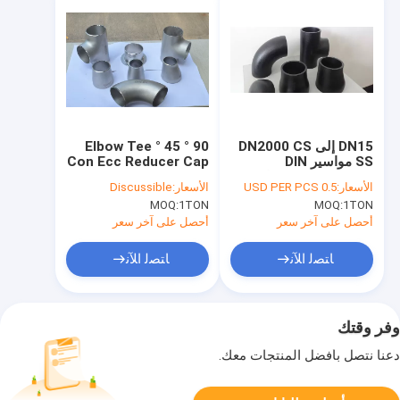
DN15 إلى DN2000 CS
90 ° 45 ° Elbow Tee
SS مواسير DIN
Con Ecc Reducer Cap
EN10253 زيت مقاوم
Ansi B16.9 Din2615
الأسعار:
0.5 USD PER PCS
الأسعار:
Discussible
للصدأ ملحوم غير ملحوم
Jis B2311 Cs Ss
MOQ:
1TON
MOQ:
1TON
أحصل على آخر سعر
أحصل على آخر سعر
ﺎﺘﺼﻟ ﺍﻶﻧ
ﺎﺘﺼﻟ ﺍﻶﻧ
وفر وقتك
دعنا نتصل بأفضل المنتجات معك.