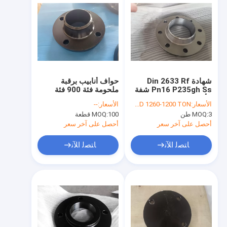
شهادة Din 2633 Rf
حواف أنابيب برقبة
Pn16 P235gh Ss شفة
ملحومة فئة 900 فئة
الأنبوب
1500 F304
الأسعار:
USD 1260-1200 TON
الأسعار:
--
3 طن
MOQ:
100 قطعة
MOQ:
أحصل على آخر سعر
أحصل على آخر سعر
ﺎﺘﺼﻟ ﺍﻶﻧ
ﺎﺘﺼﻟ ﺍﻶﻧ
مسكن
منتجات
معلومات عنا