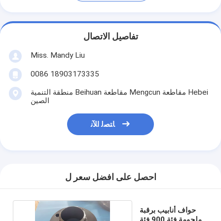
تفاصيل الاتصال
Miss. Mandy Liu
0086 18903173335
منطقة التنمية Beihuan مقاطعة Mengcun مقاطعة Hebei
الصين
ﺎﺘﺼﻟ ﺍﻶﻧ
احصل على افضل سعر ل
حواف أنابيب برقبة
ملحومة فئة 900 فئة