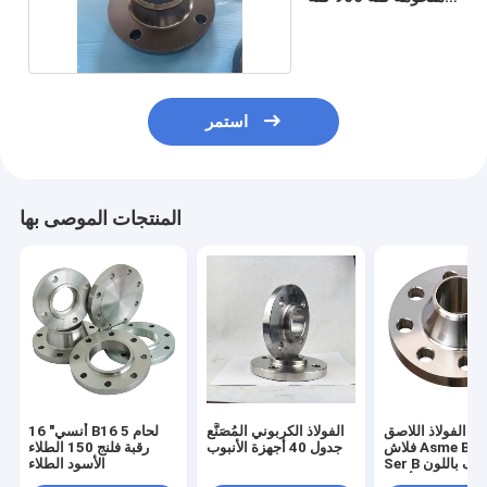
1500 F304
استمر
المنتجات الموصى بها
الفولاذ اللاصق Sch 40
الفولاذ الكربوني المُصَنَّع
16 "أنسي B16 5 لحام
فلاش Asme B16.47
جدول 40 أجهزة الأنبوب
رقبة فلنج 150 الطلاء
Ser B مغلف باللون
الأسود الطلاء
الأسود