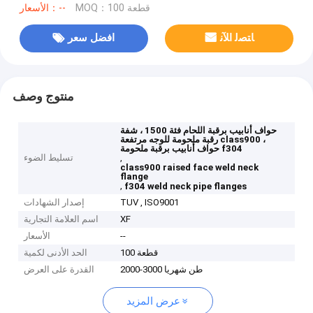
MOQ：100 قطعة
الأسعار：--
ﺎﺘﺼﻟ ﺍﻶﻧ
افضل سعر
منتوج وصف
حواف أنابيب برقبة اللحام فئة 1500 ، شفة
رقبة ملحومة للوجه مرتفعة class900 ،
حواف أنابيب برقبة ملحومة f304
,
تسليط الضوء
class900 raised face weld neck
flange
,
f304 weld neck pipe flanges
TUV , ISO9001
إصدار الشهادات
XF
اسم العلامة التجارية
--
الأسعار
100 قطعة
الحد الأدنى لكمية
2000-3000 طن شهريا
القدرة على العرض
عرض المزيد