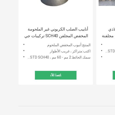
فولاذي
أنابيب الصلب الكربوني غير الملحومة
مجلفنة
المخفض المجلفن SCH40 تركيبات جي
الملحومة بعقب
المنتج:أنبوب المخفض الملحوم
اكتب:متراكز ، غريب الأطوار
سمك الحائط:2 مم - 60 مم ، SCH10 ، SCH20 ، SCH30 ، STD SCH40
ﺎﺘﺼﻟ ﺍﻶﻧ