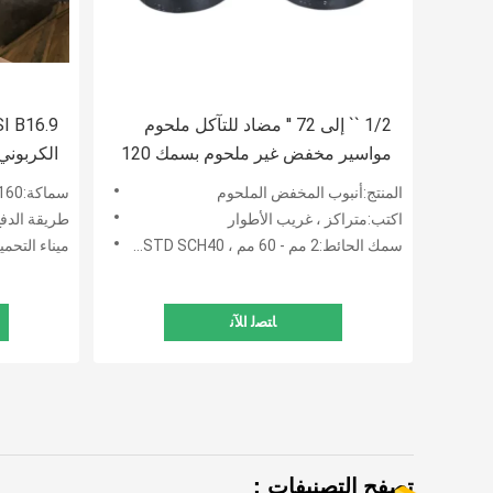
1/2 `` إلى 72 '' مضاد للتآكل ملحوم
مواسير مخفض غير ملحوم بسمك 120
الكربوني 
مم
المنتج:أنبوب المخفض الملحوم
سماكة:SCH5 ، SCH10 ، SCH20 ، STD ، SCH40 ، SCH80 ، SCH160
اكتب:متراكز ، غريب الأطوار
طريقة الدفع او السداد:L / C ، D / P 30٪
سمك الحائط:2 مم - 60 مم ، SCH10 ، SCH20 ، SCH30 ، STD SCH40
ميناء التحميل:GANG
ﺎﺘﺼﻟ ﺍﻶﻧ
تصفح التصنيفات：