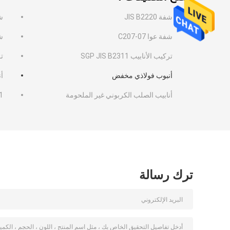
شفة JIS B2220
شفة 
شفة عوا C207-07
شفة
تركيب الأنابيب SGP JIS B2311
تر
أنبوب فولاذي مخفض
أ
أنابيب الصلب الكربوني غير الملحومة
1
ترك رسالة