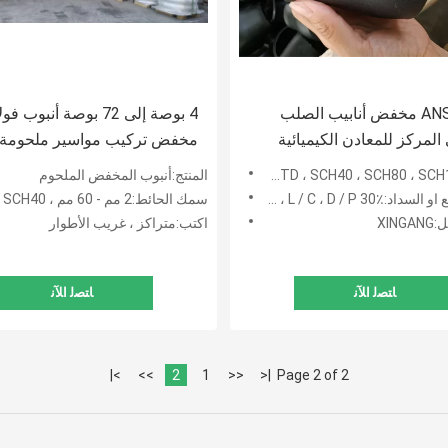
ANSI B16.9 مخفض أنابيب الصلب
4 بوصة إلى 72 بوصة أنبوب 
المركز للمعادن الكيميائية
مخفض تركيب مواسير ملحومة 
غير ملحومة
المنتج:أنبوب المخفض الملحوم
T / T ،  دفعة مقدمة 70٪ انظر نسخة B / L
سمك الحائط:2 مم - 60 مم ، SCH10 ، SCH20 ، SCH30 ، STD SCH40
XIN
اكتب:متراكز ، غريب الأطوار
ﺎﺘﺼﻟ ﺍﻶﻧ
ﺎﺘﺼﻟ ﺍﻶﻧ
>|
>>
2
1
<<
|<
Page 2 of 2