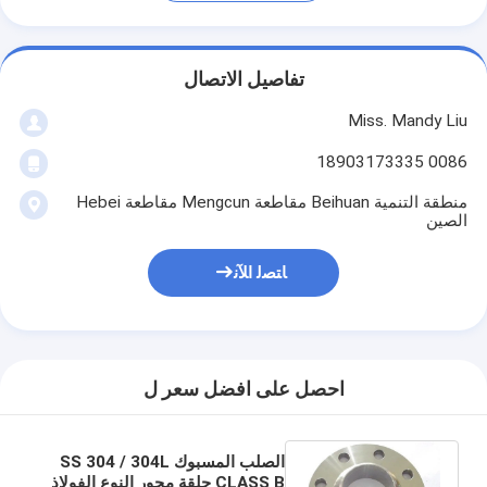
تفاصيل الاتصال
Miss. Mandy Liu
0086 18903173335
منطقة التنمية Beihuan مقاطعة Mengcun مقاطعة Hebei
الصين
ﺎﺘﺼﻟ ﺍﻶﻧ
احصل على افضل سعر ل
الصلب المسبوك SS 304 / 304L
CLASS B حلقة محور النوع الفولاذ