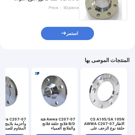
الزحف على الاطراف
Price： 50 piece
استمر
المنتجات الموصى بها
CS A105/SA 105N
Awwa C207-07 فئة
الاطار AWWA C207-07
B/D فلانج حلقة فلانج
وأحزمة بلاينج من 
حلقة نوع الزحف على
والفلانج العمياء
الاطار
/ الفئة D 72 "