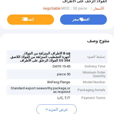
الفولاذ الزحف على الاطراف
الأسعار：negotiable
MOQ：50 piece
افضل سعر
ﺎﺘﺼﻟ ﺍﻶﻧ
منتوج وصف
,
فئة B الاطراف المنزلقة من الفولاذ
تسليط الضوء
,
أجهزة التشطيب المنزلقة من الفولاذ اللاصق
SS 304 الفولاذ الزحلق على الأطراف
15-45 DAYS
Delivery Time
Minimum Order
50 piece
Quantity
XinFeng Flange
Model Number
Standard export seaworthy package,or
Packaging Details
as required
L/C, T/T
Payment Terms
عرض المزيد