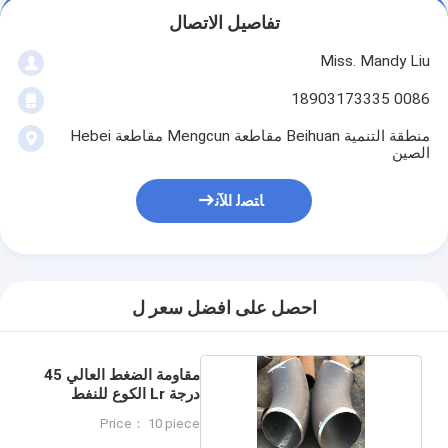
تفاصيل الاتصال
Miss. Mandy Liu
0086 18903173335
منطقة التنمية Beihuan مقاطعة Mengcun مقاطعة Hebei
الصين
ﺎﺘﺼﻟ ﺍﻶﻧ
احصل على افضل سعر ل
مقاومة الضغط العالي 45
درجة Lr الكوع للنفط
Price： 10 piece