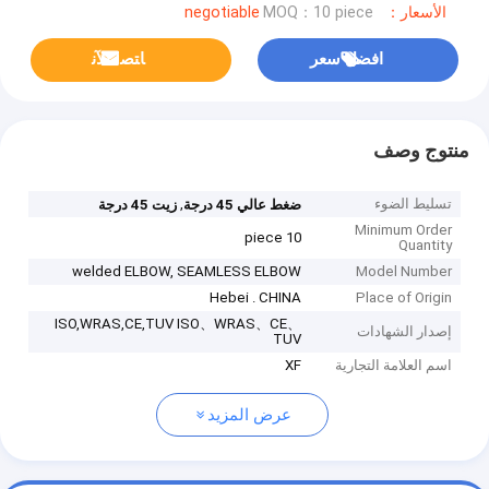
الأسعار：negotiable
MOQ：10 piece
افضل سعر
ﺎﺘﺼﻟ ﺍﻶﻧ
منتوج وصف
تسليط الضوء
,
ضغط عالي 45 درجة
زيت 45 درجة
Minimum Order
10 piece
Quantity
welded ELBOW, SEAMLESS ELBOW
Model Number
Hebei . CHINA
Place of Origin
ISO,WRAS,CE,TUV ISO、WRAS、CE、
إصدار الشهادات
TUV
اسم العلامة التجارية
XF
عرض المزيد