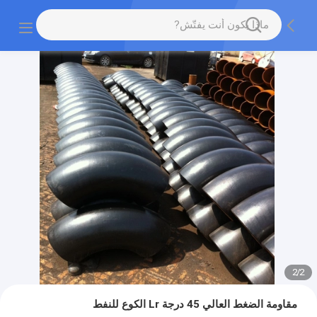
2
/
2
مقاومة الضغط العالي 45 درجة Lr الكوع للنفط