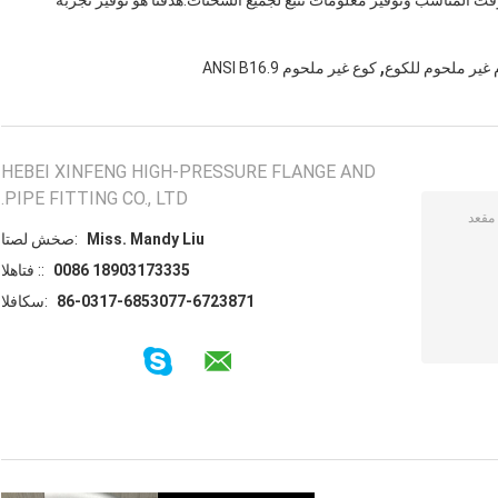
المناسب وتوفير معلومات تتبع لجميع الشحنات.هدفنا هو توفير تجربة
,
كوع غير ملحوم ANSI B16.9
HEBEI XINFENG HIGH-PRESSURE FLANGE AND
PIPE FITTING CO., LTD.
Miss. Mandy Liu
اتصل شخص:
0086 18903173335
الهاتف ::
86-0317-6853077-6723871
الفاكس: