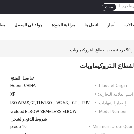
يبحث
الات
أخبار
اتصل بنا
مراقبة الجودة
جولة في المعمل
معل
تفاصيل المنتج:
Hebei . CHINA
Place of Origin:
اسم العلامة التجارية:
XF
إصدار الشهادات:
ISO,WRAS,CE,TUV ISO、WRAS、CE、TUV
welded ELBOW, SEAMLESS ELBOW
Model Number:
شروط الدفع والشحن:
10 piece
Minimum Order Quanti