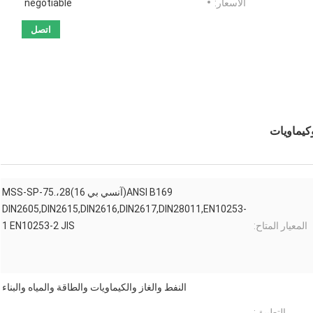
الأسعار:
negotiable
اتصل
ANSI B169(آنسي بي 16)28،MSS-SP-75.
DIN2605,DIN2615,DIN2616,DIN2617,DIN28011,EN10253-
المعيار المتاح:
1 EN10253-2 JIS
النفط والغاز والكيماويات والطاقة والمياه والبناء
التطبيق: