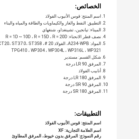
الخصائص:
اسم المنتج: قوس الأنبوب الفولاذ
التطبيق: النفط والغاز والكيماويات والطاقة والمياه والبناء
الميناء: تيانجين، تشينغداو، شنغهاي
نصف قطر الانحناء: R = 1D ~ 10D ، R = 15D ، R = 20D
TPG410 ، WP304 ، WP304L ، WP316L ، WP321
شكل القسم: مستدير
المرفق LR 90 درجة
أنابيب الفولاذ
المرفق LR 180 درجة
المرفق SR 90 درجة
المرفق SR 180 درجة
التطبيقات:
اسم المنتج: قوس الأنبوب الفولاذ
اسم العلامة التجارية: XF
رقم النموذج: المرفق بدون خيوط، المرفق المطاوئ