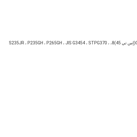
المواد: A234-WPB، الفولاذ 20 #، CT20، ST37.0، ST358(إس تي 45)8، S235JR ، P235GH ، P265GH ، JIS G3454 ، STPG370 ،