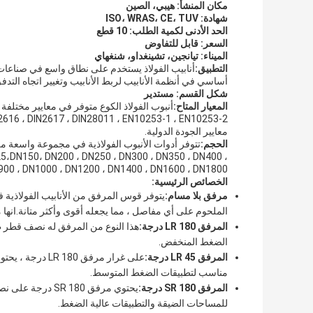
مكان المنشأ: هيبي، الصين
شهادة: ISO، WRAS، CE، TUV
الحد الأدنى لكمية الطلب: 10 قطع
السعر: قابل للتفاوض
الميناء: تيانجين، تشينغداو، شنغهاي
التطبيق:
أنابيب الفولاذ يستخدم على نطاق واسع في صناعات م
أساسي في أنظمة الأنابيب لربط الأنابيب وتغيير اتجاه التدف
شكل القسم: مستدير
المعيار المتاح:
معايير الجودة الدولية.
الحجم:
تتوفر أدوات الأنبوب الفولاذية في مجموعة واسعة من
،DN150، DN200 ، DN250 ، DN300 ، DN350 ، DN400 ،
00 ، DN900 ، DN1000 ، DN1200 ، DN1400 ، DN1600 ، DN1800
الخصائص الرئيسية:
مرفق بلا مسام:
يتوفر قوس المرفق من الأنابيب الفولاذية 
الملحوم على أي مفاصل ، مما يجعله أقوى وأكثر متانة.انها م
المرفق LR 180 درجة:
هذا النوع من المرفق له نصف قطر ط
الضغط المنخفض.
المرفق LR 45 درجة:
مناسب لتطبيقات الضغط المتوسط.
المرفق SR 180 درجة:
يحتوي مرفق  180
للمساحات الضيقة والتطبيقات عالية الضغط.