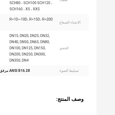
SCH80 ، SCH100 SCH120 ،
SCH160 ، XS ، XXS
R=1D~10D، R=15D، R=20D
الانحناء الشعاع:
DN15, DN20, DN25, DN32,
DN40, DN50, DN65, DN80,
الحجم:
DN100, DN125, DN150,
DN200, DN250, DN300,
DN350, DN4
تسليط الضوء:
ANSI B16.28 مرفق 90 درجة,صناعة البتروكيماويات
وصف المنتج: