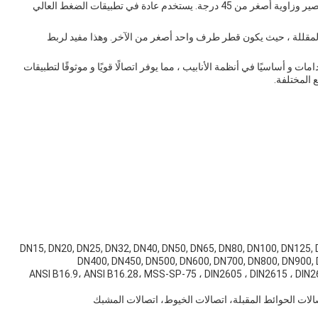
هذا النوع من المرفق له نصف قطر قصير وزاوية أصغر من 45 درجة. يستخدم عادة في تطبيقات الضغط العالي
م المقللة ، حيث يكون قطر طرف واحد أصغر من الآخر. وهذا مفيد لربط
مات و أساسيًا في أنظمة الأنابيب ، مما يوفر اتصالًا قويًا و موثوقًا لتطبيقات
 المختلفة.
DN15, DN20, DN25, DN32, DN40, DN50, DN65, DN80, DN100, DN125, DN150, DN,
DN400, DN450, DN500, DN600, DN700, DN800, DN900
ANSI B16.9، ANSI B16.28، MSS-SP-75 ، DIN2605 ، DIN2615 ، DIN2616 ، DI ،
تصالات الحوائط المقبلة، اتصالات الخيوط، اتصالات المشبك