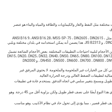
ختلفة مثل النفط والغاز والكيماويات والطاقة والمياه والبناء.هو عنصر
ق.
أنبوب الفولاذ الكوع متوفر في معايير مختلفة مثل ANSI B16.9، ANSI B16.28، MSS-SP-75 ، DIN2605 ، DIN2615 ،
DIN2616 ، DIN2617 ، DIN28011 ، EN10253-1 ، EN10253-2 ، و JIS B2313. هذا يضمن أنه يمكن استخدامه في بلدان مختلفة ويلبي
 الأحجام لتلبية احتياجات التطبيقات المختلفة. بعض الأحجام الشائعة تشمل
DN15، DN20، DN25، DN32، DN40، DN50، DN65، DN80، DN100، DN125
DN450 ، DN500 ، DN600 ، DN700 ، DN8 ، و DN2000.
في كل من الخيارات غير الملحومة والملحومة. لا يحتوي المرفق غير
ثالية لتطبيقات الضغط العالي ودرجة الحرارة العالية.
ويل ويسمح بتغيير سلس في اتجاه التدفق. يستخدم عادة في تطبيقات
على غرار مرفق LR 180 درجة ، يحتوي هذا النوع أيضًا على نصف قطر طويل ولكن بزاوية أقل من 45 درجة. وهو
SR درجة على نصف قطر قصير ، مما يؤدي إلى تحول حاد في نظام الأنابيب. وهو مناسب