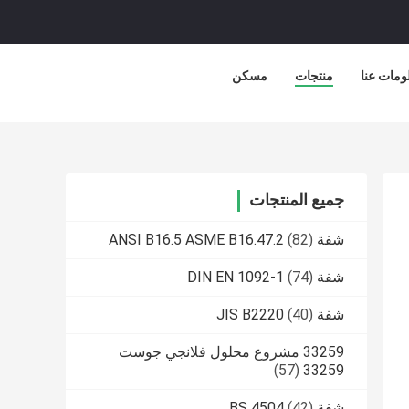
ومات عنا
منتجات
مسكن
جميع المنتجات
شفة ANSI B16.5 ASME B16.47.2
(82)
شفة DIN EN 1092-1
(74)
شفة JIS B2220
(40)
33259 مشروع محلول فلانجي جوست
(57)
33259
شفة BS 4504
(42)