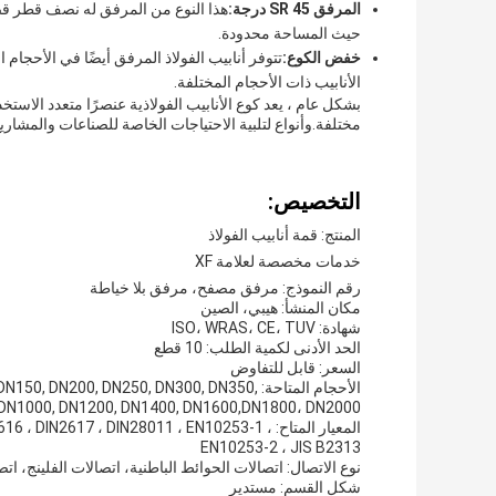
المرفق SR 45 درجة:
حيث المساحة محدودة.
خفض الكوع:
تتوفر أنابيب الفولاذ المرفق أيضًا في الأحجا
الأنابيب ذات الأحجام المختلفة.
بشكل عام ، يعد كوع الأنابيب الفولاذية عنصرًا متعدد الاستخدا
مختلفة.وأنواع لتلبية الاحتياجات الخاصة للصناعات والمشاريع
التخصيص:
المنتج: قمة أنابيب الفولاذ
خدمات مخصصة لعلامة XF
رقم النموذج: مرفق مصفح، مرفق بلا خياطة
مكان المنشأ: هيبي، الصين
شهادة: ISO، WRAS، CE، TUV
الحد الأدنى لكمية الطلب: 10 قطع
السعر: قابل للتفاوض
الأحجام المتاحة: 200, DN250, DN300, DN350
, DN1000, DN1200, DN1400, DN1600,DN1800، DN2000
المعيار المتاح: N2617 ، DIN28011 ، EN10253-1
EN10253-2 ، JIS B2313
نوع الاتصال: اتصالات الحوائط الباطنية، اتصالات الفلينج، ا
شكل القسم: مستدير