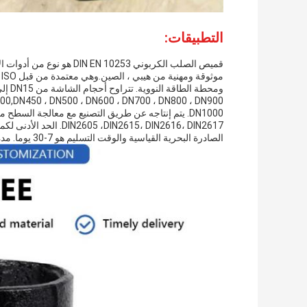
التطبيقات:
الصادرة البحرية القياسية والوقت التسليم هو 7-30 يوما. مدة الدفع هو L / C،T / T و القدرة على التوريد 1000-5000 طن / شهر.