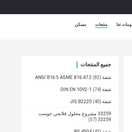
ومات عنا
منتجات
مسكن
جميع المنتجات
شفة ANSI B16.5 ASME B16.47.2
(82)
شفة DIN EN 1092-1
(74)
شفة JIS B2220
(40)
33259 مشروع محلول فلانجي جوست
(57)
33259
شفة BS 4504
(42)