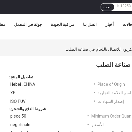
يبحث
الات
أخبار
اتصل بنا
مراقبة الجودة
جولة في المعمل
معل
تفاصيل المنتج:
Hebei . CHINA
Place of Origin:
اسم العلامة التجارية:
XF
إصدار الشهادات:
ISO,TUV
شروط الدفع والشحن:
50 piece
Minimum Order Quanti
الأسعار:
negotiable