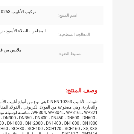
تركيب الأنابيب DIN EN 10253
اسم المنتج:
المجلفن ، الطلاء الأسود ، 
المعالجة السطحية:
ملابس من فولاذ الكربون dn125,ملحومة اتصال 
تسليط الضوء:
وصف المنتج:
تثبيتات الأنابيب DIN EN 10253 هي نوع
 DN300 ، DN350 ، DN400 ، DN450 ، DN500 ، DN600 ،