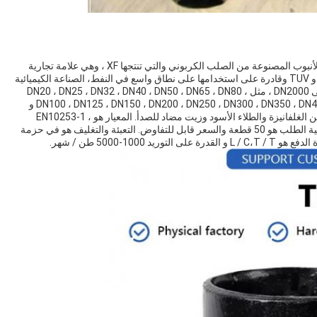
قميص الصلب الكربوني DIN EN 10253 هو نوع من أدوات الأنبوب المصنوعة من الصلب الكربوني والتي تنتجها XF ، وهي علامة تجارية
موثوقة ومهنية من هيبي ، الصين.وهي معتمدة من قبل ISO و TUV وقادرة على استخدامها على نطاق واسع في النفط، الصناعة الكيميائية
ومحطة الطاقة النووية. تتراوح أحجام الشاشة من DN15 إلى DN2000 ، مثل DN20 ، DN25 ، DN32 ، DN40 ، DN50 ، DN65 ، DN80 ،
DN100 ، DN125 ، DN150 ، DN200 ، DN250 ، DN300 ، DN350 ، DN400,DN450 ، DN500 ، DN600 ، DN700 ، DN800 ، DN900 و
DN1000. يتم إنتاجه عن طريق التصنيع مع معالجة السطح من الغلفانيزة والطلاء الأسود وزيت مضاد للصدأ. المعيار هو EN10253-1 ،
DIN2605 ،DIN2615، DIN2616، DIN2617. الحد الأدنى لكمية الطلب هو 50 قطعة والسعر قابل للتفاوض. التعبئة والتغليف هو في حزمة