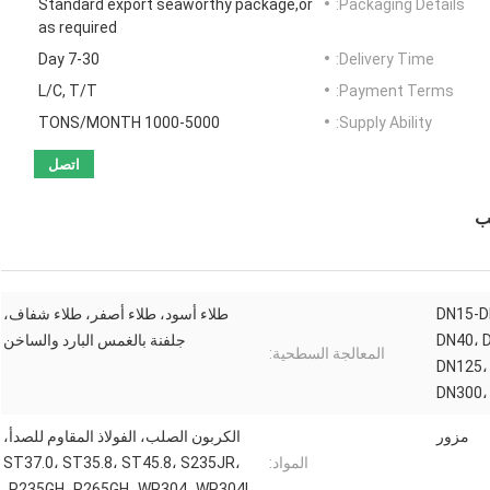
Standard export seaworthy package,or
Packaging Details:
as required
7-30 Day
Delivery Time:
L/C, T/T
Payment Terms:
1000-5000 TONS/MONTH
Supply Ability:
اتصل
DN15-D
طلاء أسود، طلاء أصفر، طلاء شفاف،
DN40، 
جلفنة بالغمس البارد والساخن
المعالجة السطحية:
DN125،
DN300،
مزور
الكربون الصلب، الفولاذ المقاوم للصدأ،
المواد:
ST37.0، ST35.8، ST45.8، S235JR،
P235GH، P265GH، WP304، WP304L،