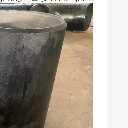
DIN2616 و DIN2617 ، حيث يلبي المعيار العالي لثلاجة الفولاذ الكربوني المتساوية و أدوات أنابيب الفولاذ المقاوم للصدأ.