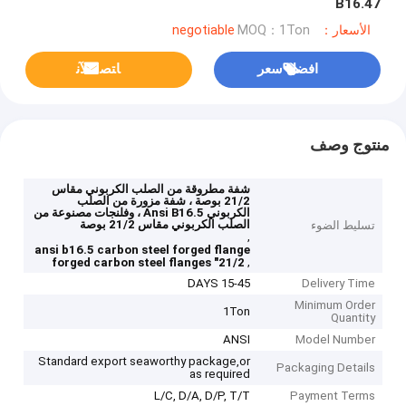
B16.47
الأسعار：negotiable
MOQ：1Ton
افضل سعر
ﺎﺘﺼﻟ ﺍﻶﻧ
منتوج وصف
شفة مطروقة من الصلب الكربوني مقاس
21/2 بوصة ، شفة مزورة من الصلب
الكربوني Ansi B16.5 ، وفلنجات مصنوعة من
الصلب الكربوني مقاس 21/2 بوصة
تسليط الضوء
,
ansi b16.5 carbon steel forged flange
,
21/2" forged carbon steel flanges
15-45 DAYS
Delivery Time
Minimum Order
1Ton
Quantity
ANSI
Model Number
Standard export seaworthy package,or
Packaging Details
as required
L/C, D/A, D/P, T/T
Payment Terms