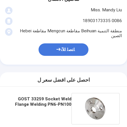
Miss. Mandy Liu
0086 18903173335
منطقة التنمية Beihuan مقاطعة Mengcun مقاطعة Hebei
الصين
ﺎﺘﺼﻟ ﺍﻶﻧ
احصل على افضل سعر ل
GOST 33259 Socket Weld
Flange Welding PN6-PN100
MFM بناء السفن