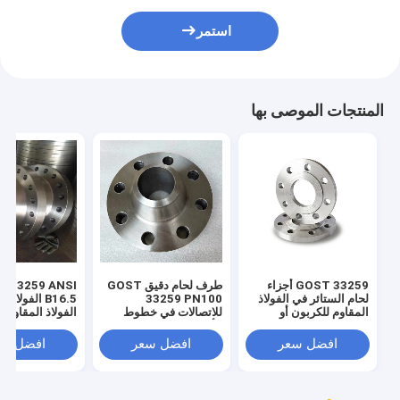
استمر
المنتجات الموصى بها
GOST 33259 أجزاء
طرف لحام دقيق GOST
t 33259 ANSI
لحام الستائر في الفولاذ
33259 PN100
B16.5 الفولاذ
المقاوم للكربون أو
للاتصالات في خطوط
الفولاذ المقاوم ل
السبائك
الأنابيب
افضل سعر
افضل سعر
افضل سع