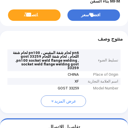
MFM بناء السفن
افضل سعر
ﺎﺘﺼﻟ ﺍﻶﻧ
منتوج وصف
pn6 لحام شفة المقبس ، pn100 لحام شفة
اللحام ، لحام شفة اللحام gost 33259
تسليط الضوء
,
,
pn100 socket weld flange welding
socket weld flange welding gost
33259
CHINA
Place of Origin
اسم العلامة التجارية
XF
GOST 33259
Model Number
عرض المزيد
تفاصيل الاتصال