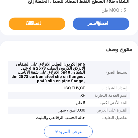
الشفاه طلاء السطح النفط المضاد للصدأ ، الجلفنة إلخ
MOQ：5 طن
افضل سعر
ﺎﺘﺼﻟ ﺍﻶﻧ
منتوج وصف
pn6 الكربون الصلب الانزلاق على الشفاه ،
الانزلاق الكربون الصلب din 2573 على
تسليط الضوء
الشفاه ، pn40 الانزلاق على شفة الأنابيب
,
din 2573 carbon steel slip on flanges
,
pn40 slip on pipe flange
إصدار الشهادات
ISO,TUV,CE
اسم العلامة التجارية
XF
الحد الأدنى لكمية
5 طن
القدرة على العرض
3000 طن / شهر
تفاصيل التغليف
حالة الخشب الرقائقي والبليت
عرض المزيد