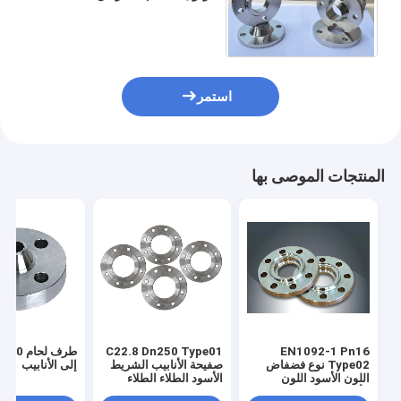
الشفاه طلاء السطح النفط
المضاد للصدأ ، الجلفنة إلخ
استمر
المنتجات الموصى بها
EN1092-1 Pn16
C22.8 Dn250 Type01
طرف لحا
Type02 نوع فضفاض
صفيحة الأنابيب الشريط
إلى الأنابيب
اللون الأسود اللون
الأسود الطلاء الطلاء
الأسود