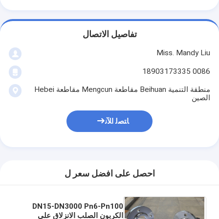
تفاصيل الاتصال
Miss. Mandy Liu
0086 18903173335
منطقة التنمية Beihuan مقاطعة Mengcun مقاطعة Hebei
الصين
ﺎﺘﺼﻟ ﺍﻶﻧ
احصل على افضل سعر ل
DN15-DN3000 Pn6-Pn100
الكربون الصلب الانزلاق على