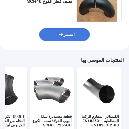
نصف قطر الكوع SCH40
SCH80 SCH160 زيت أسود
ملحوم غير ملحوم
استمر
المنتجات الموصى بها
الكيميائي المقاوم للركبة
قطعة مستديرة شكل
St45.8 الكو
المطاطية EN10253-1
أنبوب الفولاذ سمك الكوع
اللحام من الفولاذ
EN10253-2 JIS
SCH60 P265GH
الكربوني لبيئات