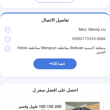
تفاصيل الاتصال
Miss. Mandy Liu
0086 18903173335
منطقة التنمية Beihuan مقاطعة Mengcun مقاطعة Hebei
الصين
ﺎﺘﺼﻟ ﺍﻶﻧ
احصل على افضل سعر ل
10D 15D 20D طويل وقصير