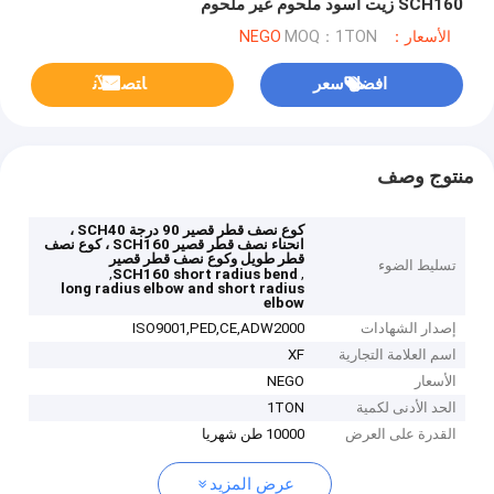
SCH160 زيت أسود ملحوم غير ملحوم
الأسعار：NEGO
MOQ：1TON
افضل سعر
ﺎﺘﺼﻟ ﺍﻶﻧ
منتوج وصف
كوع نصف قطر قصير 90 درجة SCH40 ،
انحناء نصف قطر قصير SCH160 ، كوع نصف
قطر طويل وكوع نصف قطر قصير
تسليط الضوء
,
,
SCH160 short radius bend
long radius elbow and short radius
elbow
إصدار الشهادات
ISO9001,PED,CE,ADW2000
اسم العلامة التجارية
XF
الأسعار
NEGO
الحد الأدنى لكمية
1TON
القدرة على العرض
10000 طن شهريا
عرض المزيد