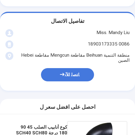
تفاصيل الاتصال
Miss. Mandy Liu
0086 18903173335
منطقة التنمية Beihuan مقاطعة Mengcun مقاطعة Hebei
الصين
ﺎﺘﺼﻟ ﺍﻶﻧ
احصل على افضل سعر ل
كوع أنابيب الصلب 45 90
180 درجة SCH40 SCH80