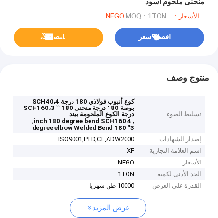
منحنى ملحوم أسود
الأسعار：NEGO
MOQ：1TON
افضل سعر
ﺎﺘﺼﻟ ﺍﻶﻧ
منتوج وصف
كوع أنبوب فولاذي 180 درجة SCH40،4
بوصة 180 درجة منحنى SCH160،3 `` 180
تسليط الضوء
درجة الكوع الملحومة بيند
,
,
4 inch 180 degree bend SCH160
3'' 180 degree elbow Welded Bend
إصدار الشهادات
ISO9001,PED,CE,ADW2000
اسم العلامة التجارية
XF
الأسعار
NEGO
الحد الأدنى لكمية
1TON
القدرة على العرض
10000 طن شهريا
عرض المزيد