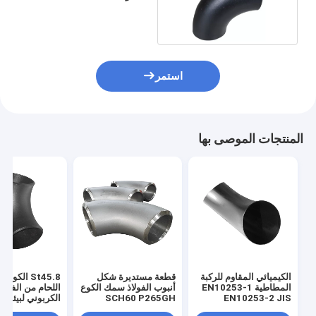
SCH160 منحنى ملحوم
أسود
استمر
المنتجات الموصى بها
الكيميائي المقاوم للركبة
قطعة مستديرة شكل
St45.8 الكو
المطاطية EN10253-1
أنبوب الفولاذ سمك الكوع
اللحام من الفولاذ
EN10253-2 JIS
SCH60 P265GH
الكربوني لبيئات
B2313 للصناعات
الحرارة العالية