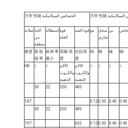
ميكانيكية 力学 性能
الخصائص الميكانيكية 力学 性能
نحاس
ني
سجل
مو
قوة الشد
قوة
استطالة
الحد
صلابة
تجاري
الغلة
من
منطقة
硬度
面 收
延伸 率
屈服 强
抗拉强
钼
铬
镍
铜
缩 率
最小
度
度
٪
٪
٪
٪
الآلام
الآلام
٪
٪
HB
والكروب
والكروب
الذهنية
الذهنية
30
22
250
485
187
0.12
0.30
0.40
0.40
30
22
250
485
197
655
0.12
0.30
0.40
0.40