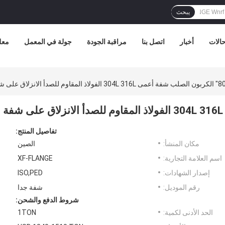
يبحث
الات
أخبار
اتصل بنا
مراقبة الجودة
جولة في المعمل
معل
تفاصيل المنتج:
مكان المنشأ:
الصين
اسم العلامة التجارية:
XF-FLANGE
إصدار الشهادات:
ISO,PED
رقم الموديل:
شفة جدا
شروط الدفع والشحن:
الحد الأدنى لكمية:
1TON