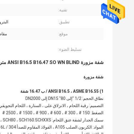
تقنية:
تطبيق:
البترو
موقع:
مقاط
تسليط الضوء:
شفة مزورة ANSI B16.5 B16.47 SO WN BLIND مترابطة ASME A105 الكربون الصلب 150LBS 300LBS
شفة مزورة
1) ANSI B16.5 ، ASME B16.5
5 / ب 16.47
شفة
نطاق الحجم: 1/2 "إلى 80" DN15 إلى DN2000
التصميم: رقبة اللحام ، الانزلاق على ، الستارة ، اللحام التجويف
الضغط: 150 # ، 300 # ، 600 # ، 900 # ، 1500 # ، 2500 #
سمك الجدار لشفة عنق اللحام: STD ، SCH40 ، SCH80 ، SCH160.SCHXXS
المواد: الكربون الصلب A105 ، الفولاذ المقاوم للصدأ 304 / 304L ، 316 / 316L