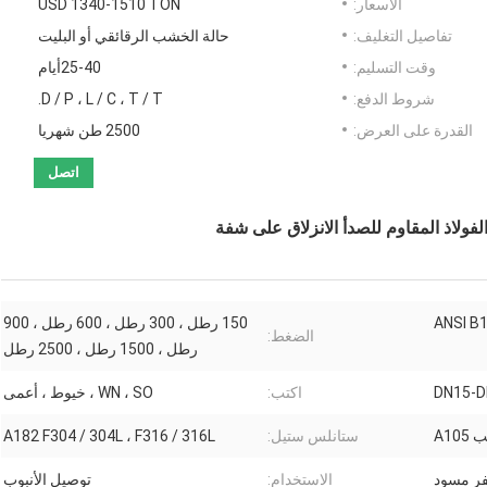
الأسعار:
USD 1340-1510 TON
تفاصيل التغليف:
حالة الخشب الرقائقي أو البليت
وقت التسليم:
25-40أيام
شروط الدفع:
D / P ، L / C ، T / T.
القدرة على العرض:
2500 طن شهريا
اتصل
ANSI B1
150 رطل ، 300 رطل ، 600 رطل ، 900
الضغط:
رطل ، 1500 رطل ، 2500 رطل
DN15-D
اكتب:
WN ، SO ، خيوط ، أعمى
A10
ستانلس ستيل:
A182 F304 / 304L ، F316 / 316L
ر مسود
الاستخدام:
توصيل الأنبوب