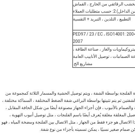
 الخشب الرقائقي من الخارج ، القماش
: حسب متطلبات العملاء
التطبيع ، التلدين ، التبريد + التقسية
 PED97 / 23 / EC ، ISO14001: 2004 ، OHSAS18001:
2007
بتروكيماويات والغاز ، صناعة الطاقة ،
ة الصمامات ، توصيل الأنابيب العامة
مشاريع الخ.
ة الفلنجة بواسطة الشفة ، ويتم توصيل الحشية والمسمار الثلاثة كمجموعة من
فتين ثم يتم تثبيتها بواسطة البراغي.شفة الضغط المختلفة ، السماكة مختلفة ،
والصمام بالأنبوب ، فإن أجزاء الجهاز مصنوعة أيضًا من شكل الحافة المقابل ،
صيل المغلقة مغلقة يُعرف أيضًا باسم الفلنجات ، مثل توصيل أنبوب التهوية ،
 الاتصال هو جزء فقط من الجهاز ، مثل الاتصال بين الفلنجة ومضخة المياه ، فهو
ن صمام صغير نسبيًا ، يمكن تسميته بأجزاء من نوع شفة.