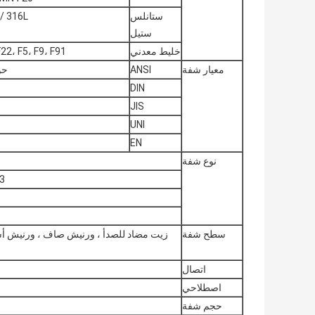
ستانلس
 / 316L
ستيل
خليط معدني
F22، F5، F9، F91
معيار شفة
ANSI
حواف ف
DIN
JIS
UNI
EN
نوع شفة
1. لحام ال
3. شفة عمياء 4. شفة عنق طويلة 
سطح شفة
زيت مضاد للصدأ ، ورنيش صاف ، ورنيش أ
اتصال
اصطلاحي
حجم شفة