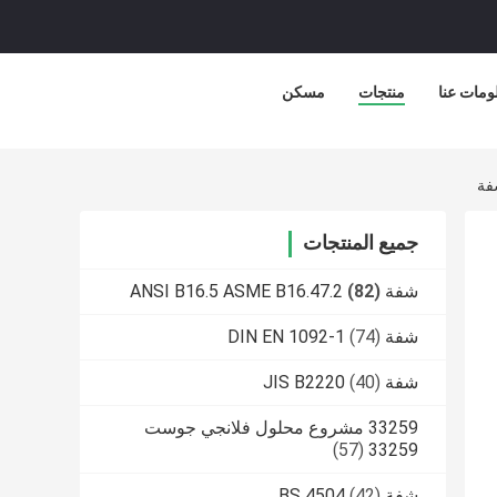
ومات عنا
منتجات
مسكن
جميع المنتجات
شفة ANSI B16.5 ASME B16.47.2
(82)
شفة DIN EN 1092-1
(74)
شفة JIS B2220
(40)
33259 مشروع محلول فلانجي جوست
(57)
33259
شفة BS 4504
(42)