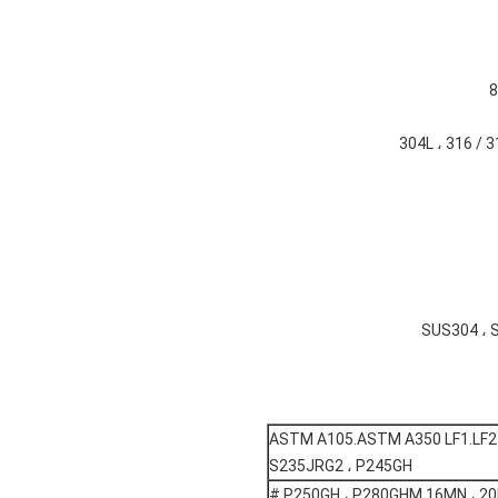
ASTM A105.ASTM A350 LF1.LF2 ، 
S235JRG2 ، P245GH
P250GH ، P280GHM 16MN ، 20MN