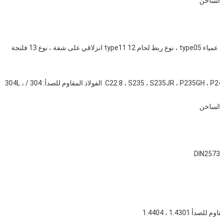
الساخن
التصميم: شفة صفيحة type01 ، شفة مفكوكة type02 ، فلنجة عمياء type05 ، نوع ربط لحام type11 12 انزلاقي على شفة ، نوع 13 فلنجة
المواد: الكربون الصلب C22.8 ، S235 ، S235JR ، P235GH ، P245GH ، P250GH ، P280GH ، P265GH. الفولاذ المقاوم للصدأ: 304 / 304L ،
الساخن