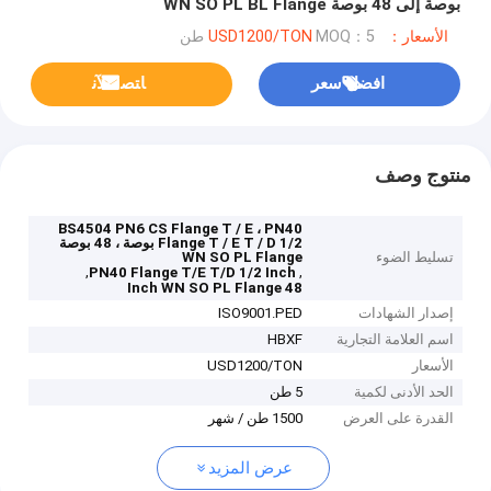
بوصة إلى 48 بوصة WN SO PL BL Flange
الأسعار：USD1200/TON
MOQ：5 طن
افضل سعر
ﺎﺘﺼﻟ ﺍﻶﻧ
منتوج وصف
BS4504 PN6 CS Flange T / E ، PN40
Flange T / E T / D 1/2 بوصة ، 48 بوصة
تسليط الضوء
WN SO PL Flange
,
,
PN40 Flange T/E T/D 1/2 Inch
48 Inch WN SO PL Flange
إصدار الشهادات
ISO9001.PED
اسم العلامة التجارية
HBXF
الأسعار
USD1200/TON
الحد الأدنى لكمية
5 طن
القدرة على العرض
1500 طن / شهر
عرض المزيد