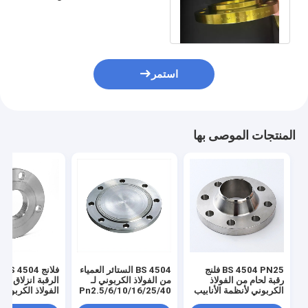
بوصة إلى 48 بوصة WN SO PL
BL Flange
استمر
المنتجات الموصى بها
BS 4504 PN25 فلنج
BS 4504 الستائر العمياء
فلان
رقبة لحام من الفولاذ
من الفولاذ الكربوني لـ
الرقبة انزلاق على
الكربوني لأنظمة الأنابيب
Pn2.5/6/10/16/25/40
الفولاذ الكربوني
الصناعية