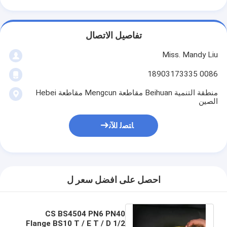
تفاصيل الاتصال
Miss. Mandy Liu
0086 18903173335
منطقة التنمية Beihuan مقاطعة Mengcun مقاطعة Hebei
الصين
ﺎﺘﺼﻟ ﺍﻶﻧ
احصل على افضل سعر ل
CS BS4504 PN6 PN40
Flange BS10 T / E T / D 1/2