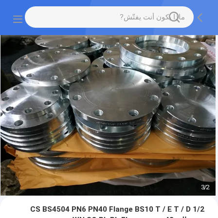
3
/
2
CS BS4504 PN6 PN40 Flange BS10 T / E T / D 1/2