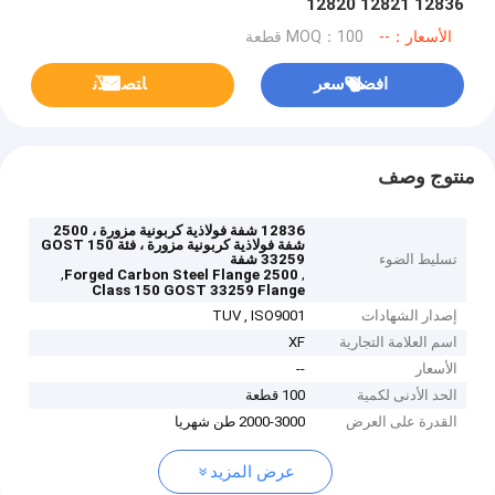
12820 12821 12836
الأسعار：--
MOQ：100 قطعة
افضل سعر
ﺎﺘﺼﻟ ﺍﻶﻧ
منتوج وصف
12836 شفة فولاذية كربونية مزورة ، 2500
شفة فولاذية كربونية مزورة ، فئة 150 GOST
تسليط الضوء
33259 شفة
,
,
2500 Forged Carbon Steel Flange
Class 150 GOST 33259 Flange
إصدار الشهادات
TUV , ISO9001
اسم العلامة التجارية
XF
الأسعار
--
الحد الأدنى لكمية
100 قطعة
القدرة على العرض
2000-3000 طن شهريا
عرض المزيد