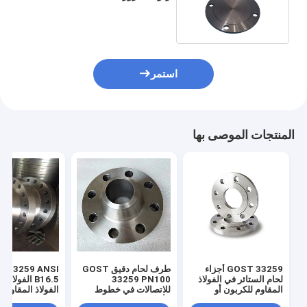
12820 12821 12836
استمر
المنتجات الموصى بها
GOST 33259 أجزاء
طرف لحام دقيق GOST
t 33259 ANSI
لحام الستائر في الفولاذ
33259 PN100
B16.5 الفولاذ
المقاوم للكربون أو
للاتصالات في خطوط
الفولاذ المقاوم ل
السبائك
الأنابيب