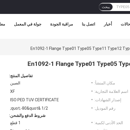
يبحث
الات
أخبار
اتصل بنا
مراقبة الجودة
جولة في المعمل
معل
En1092-1 Flange Type01 Type05 Type11 Type12 Ty
En1092-1 Flange Type01 Type05 Ty
تفاصيل المنتج:
مكان المنشأ:
الصين
اسم العلامة التجارية:
XF
إصدار الشهادات:
ISO PED TUV CERTIFICATE
رقم الموديل:
1/2 &quot;-80&quot;
شروط الدفع والشحن:
الحد الأدنى لكمية:
1 قطع