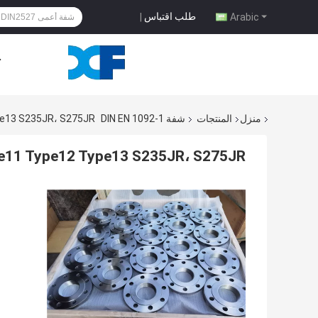
طلب اقتباس
|
Arabic
ح
منزل
المنتجات
شفة DIN EN 1092-1
pe13 S235JR، S275JR
pe11 Type12 Type13 S235JR، S275JR