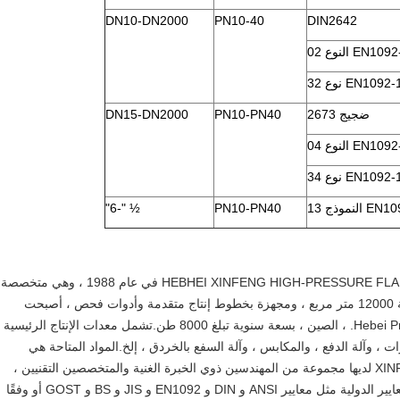
DN10-DN2000
PN10-40
DIN2642
EN109 النوع 02
EN1092- نوع 32
ضجيج 2673
PN10-PN40
DN15-DN2000
إرسال
EN109 النوع 04
EN1092- نوع 34
 النموذج 13
PN10-PN40
½ "-6"
تأسست HEBHEI XINFENG HIGH-PRESSURE FLANGE AND PIPE FITTING CO.، LTD (XINFENG) في عام 1988 ، وهي متخصصة
في تصنيع الفلنجات ووصلات الأنابيب المطروقة.تغطي مساحة 12000 متر مربع ، ومجهزة بخطوط إنتاج متقدمة وأدوات فحص ، أصبحت
Xinfeng الآن واحدة من أكبر مصانع الفلنجات والأنابيب في Hebei Pro. ، الصين ، بسعة سنوية تبلغ 8000 طن.تشمل معدات الإنتاج الرئيسية
 ، وآلة الدفع ، والمكابس ، وآلة السفع بالخردق ، إلخ.المواد المتاحة هي
الكربون الصلب والفولاذ المقاوم للصدأ وسبائك الصلب.XINFENG لديها مجموعة من المهندسين ذوي الخبرة الغنية والمتخصصين التقنيين ،
مما يجعلها قوية في القوة التقنية.يتم تصنيع المنتجات وفقًا للمعايير الدولية مثل معايير ANSI و DIN و EN1092 و JIS و BS و GOST أو وفقًا