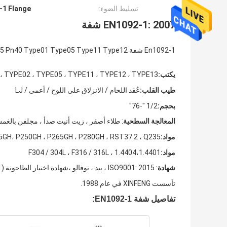
تسليط الضوء:
-1 Flange
EN1092-1: 2007 شفة
En1092-1 شفة Pn6 Pn10 Pn16 Pn25 Pn40 Type01 Type05 Type11 Type12 مزورة Cs Ss
يكتب:
، TYPE02 ، TYPE05 ، TYPE11 ، TYPE12 ، TYPE13
طيب القلب:
عُقد اللحام / الانزلاق على اللوح / أعمى / LJ
بحجم:
1/2 "-76"
المعالجة السطحية
: طلاء أصفر ، زيت أنيت صدأ ، مجلفن بالغم
مواد:
، P250GH ، P265GH ، P280GH ، RST37.2 ، Q235
45GH
مواد:
1.4404،1.4401 ، F304 / 304L ، F316 / 316L
شهادة
: ISO9001: 2015 ، بيد ، توفالو ،
شهادة اختبار الطاحونة (EN 10204-3.1)
تأسست XINFENG في عام 1988.
تفاصيل شفة EN1092-1: