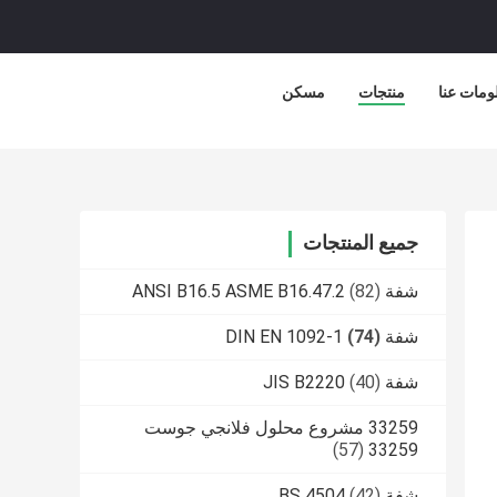
ومات عنا
منتجات
مسكن
جميع المنتجات
شفة ANSI B16.5 ASME B16.47.2
(82)
شفة DIN EN 1092-1
(74)
شفة JIS B2220
(40)
33259 مشروع محلول فلانجي جوست
(57)
33259
شفة BS 4504
(42)