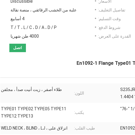
الأسعار:
Discussible
تفاصيل التغليف:
علبة من الخشب الرقائقي ، منصة نقالة
وقت التسليم:
4 أسابيع
شروط الدفع:
T / T ، L / C ، D / A ، D / P
القدرة على العرض:
4000 طن شهريا
اتصل
En1092-1 Flange Type01 
S235JR
طلاء أصفر ، زيت أنيت صدأ ، مجلفن
اللون:
1.4404 
TYPE01 TYPE02 TYPE05 TYPE11
1/2 "-
يكتب:
TYPE12 TYPE13
EN1092
طيب القلب:
انزلاق على ، WELD NECK ، BLIND ، LJ