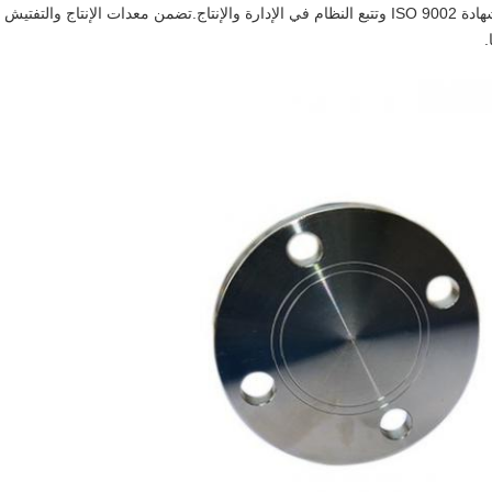
لمتطلبات العملاء الخاصة والتصميم.حصلت XINFENG على شهادة ISO 9002 وتتبع النظام في الإدارة والإنتاج.تضمن معدات الإنتاج والتفتيش
.