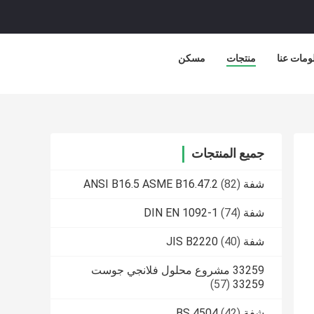
ومات عنا
منتجات
مسكن
جميع المنتجات
شفة ANSI B16.5 ASME B16.47.2
(82)
شفة DIN EN 1092-1
(74)
شفة JIS B2220
(40)
33259 مشروع محلول فلانجي جوست
(57)
33259
شفة BS 4504
(42)