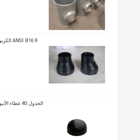
ANSI B16.9 الكربون الصلب غريب الأطوار المخفض بعقب اللحام مواسير OEM ODM
الجدول 40 غطاء الأنبوب الفولاذي ANSI B16.9 مواسير الكوع Tee Reducer A234 WPB