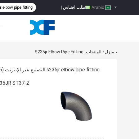
طلب اقتباس
|
Arabic
ح
منزل
المنتجات
S235jr Elbow Pipe Fitting
s235jr elbow pipe fitting التصنيع عبر الإنترنت
(75)
S235JR ST37-2 تركيب مواسير الكوع DIN EN 10253 غطاء تي 