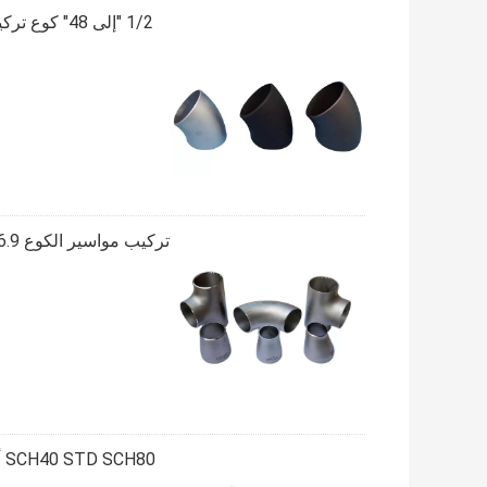
1/2 "إلى 48" كوع تركيب مواسير SGP JIS B2311 Tee Reducer Cap S235JR ST37-2