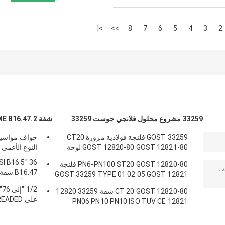
>|
>>
8
7
6
5
4
3
2
33259 مشروع محلول فلانجي جوست 33259
شفة ANSI B16.5 ASME B16.47.2
GOST 33259 فلنجة فولاذية مزورة CT20
حواف مواسير
GOST 12820-80 GOST 12821-80 لوحة
النوع الأعمى BSP فئة 600900 1500 2500
رقبة ملحومة
NSI B16.5
PN6-PN100 ST20 GOST 12820-80 فلنجة
B16.47
GOST 33259 TYPE 01 02 05 GOST 12821
للصدأ
CS CT20 ؛ 16MN ؛ SS 304 / 304L ، 316 /
СT 20 GOST 12820-80 شفة 33259 12820
316L
على DED
12821 PN06 PN10 PN10 ISO TUV CE
SWRF